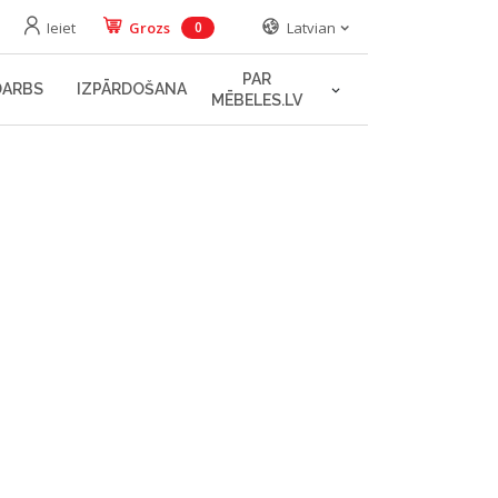
Ieiet
Grozs
Latvian
0
PAR
DARBS
IZPĀRDOŠANA
MĒBELES.LV