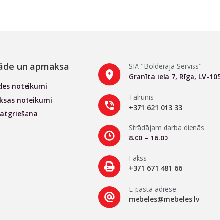
āde un apmaksa
SIA "Bolderāja Serviss"
Granīta iela 7, Rīga, LV-10
des noteikumi
Tālrunis
sas noteikumi
+371 621 013 33
 atgriešana
Strādājam
darba dienās
8.00 – 16.00
Fakss
+371 671 481 66
E-pasta adrese
mebeles@mebeles.lv