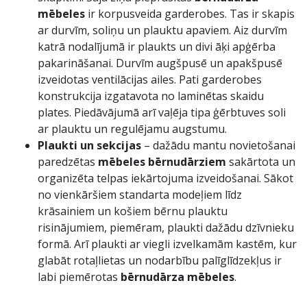
mēbeles
ir korpusveida garderobes. Tas ir skapis
ar durvīm, soliņu un plauktu apaviem. Aiz durvīm
katrā nodalījumā ir plaukts un divi āķi apģērba
pakarināšanai. Durvīm augšpusē un apakšpusē
izveidotas ventilācijas ailes. Pati garderobes
konstrukcija izgatavota no laminētas skaidu
plates. Piedāvājumā arī vaļēja tipa ģērbtuves soli
ar plauktu un regulējamu augstumu.
Plaukti un sekcijas
– dažādu mantu novietošanai
paredzētas
mēbeles bērnudārziem
sakārtota un
organizēta telpas iekārtojuma izveidošanai. Sākot
no vienkāršiem standarta modeļiem līdz
krāsainiem un košiem bērnu plauktu
risinājumiem, piemēram, plaukti dažādu dzīvnieku
formā. Arī plaukti ar viegli izvelkamām kastēm, kur
glabāt rotaļlietas un nodarbību palīglīdzekļus ir
labi piemērotas
bērnudārza mēbeles
.