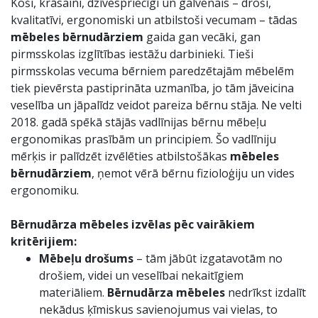
Koši, krāsaini, dzīvespriecīgi un galvenais – droši,
kvalitatīvi, ergonomiski un atbilstoši vecumam – tādas
mēbeles bērnudārziem
gaida gan vecāki, gan
pirmsskolas izglītības iestāžu darbinieki. Tieši
pirmsskolas vecuma bērniem paredzētajām mēbelēm
tiek pievērsta pastiprināta uzmanība, jo tām jāveicina
veselība un jāpalīdz veidot pareiza bērnu stāja. Ne velti
2018. gadā spēkā stājās vadlīnijas bērnu mēbeļu
ergonomikas prasībām un principiem. Šo vadlīniju
mērķis ir palīdzēt izvēlēties atbilstošākas
mēbeles
bērnudārziem
, ņemot vērā bērnu fizioloģiju un vides
ergonomiku.
Bērnudārza mēbeles
izvēlas pēc vairākiem
kritērijiem:
Mēbeļu drošums
– tām jābūt izgatavotām no
drošiem, videi un veselībai nekaitīgiem
materiāliem.
Bērnudārza mēbeles
nedrīkst izdalīt
nekādus ķīmiskus savienojumus vai vielas, to