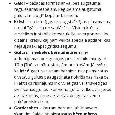
Galdi
– dažādās formās ar vai bez augstuma
regulēšanas iespējām. Regulējama augstuma
galdi var „augt” kopā ar bērniem.
Krēsli
– no izturīgas un augstvērtīgas plastmasas,
no dabīgā koka un saplākšņa. Visiem krēslu
modeļiem ir stabila konstrukcija un ergonomisks
dizains, krēslu kājiņām veikta speciāla apdare, kas
neļauj saskrāpēt grīdas segumu.
Gultas
–
mēbeles bērnudārziem
nav
iedomājamas bez gultiņas pusdienlaika miegam.
Tām jābūt zemām, stabilām un drošām. Jāievēro,
ka līdz 6 gadu vecumam bērniem nav piemērotas
divstāvu gultas paaugstinātā nokrišanas riska dēļ.
Praktisks risinājums ir divvietīgas vai trīsvietīgas
izvelkamas gultas, kur viena gulta, velkot, aizķeras
aiz nākamās, un izvilktā stāvoklī gultas veido
pakāpenisku trepi.
Garderobes
– katram bērnam jābūt savam
skapītim. Šajā ziņā pieprasītas
bērnudārza