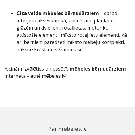
Cita veida
mēbeles bērnudārziem
– dažādi
interjera aksesuāri kā, piemēram, plauktiņi
glāzēm un dvieļiem, rotaļlietas, motoriku
attīstošie elementi, mīksto rotaļlietu elementi, kā
arī bērniem paredzēti mīksto mēbeļu komplekti,
mīkstie krēsli un sēžammaisi.
Aicinām izvēlēties un pasūtīt
mēbeles bērnudārziem
interneta vietnē mēbeles.lv!
Par mēbeles.lv