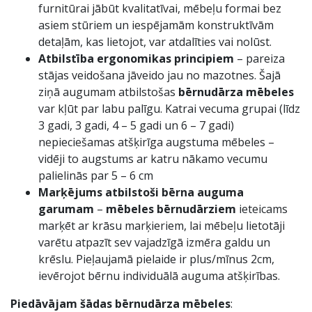
furnitūrai jābūt kvalitatīvai, mēbeļu formai bez
asiem stūriem un iespējamām konstruktīvām
detaļām, kas lietojot, var atdalīties vai nolūst.
Atbilstība ergonomikas principiem
– pareiza
stājas veidošana jāveido jau no mazotnes. Šajā
ziņā augumam atbilstošas
bērnudārza mēbeles
var kļūt par labu palīgu. Katrai vecuma grupai (līdz
3 gadi, 3 gadi, 4 – 5 gadi un 6 – 7 gadi)
nepieciešamas atšķirīga augstuma mēbeles –
vidēji to augstums ar katru nākamo vecumu
palielinās par 5 – 6 cm
Marķējums atbilstoši bērna auguma
garumam
–
mēbeles bērnudārziem
ieteicams
marķēt ar krāsu marķieriem, lai mēbeļu lietotāji
varētu atpazīt sev vajadzīgā izmēra galdu un
krēslu. Pieļaujamā pielaide ir plus/mīnus 2cm,
ievērojot bērnu individuālā auguma atšķirības.
Piedāvājam šādas
bērnudārza mēbeles
: