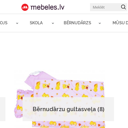
ROJS
SKOLA
BĒRNUDĀRZS
MŪSU 
(8)
Bērnudārzu gultasveļa