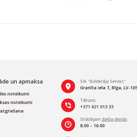
āde un apmaksa
SIA "Bolderāja Serviss"
Granīta iela 7, Rīga, LV-10
des noteikumi
Tālrunis
sas noteikumi
+371 621 013 33
 atgriešana
Strādājam
darba dienās
8.00 – 16.00