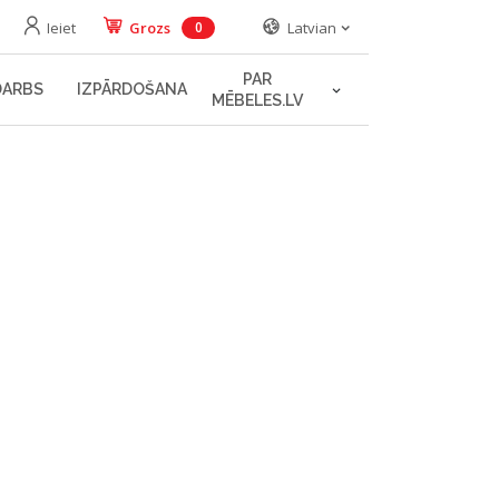
Ieiet
Grozs
Latvian
0
PAR
DARBS
IZPĀRDOŠANA
MĒBELES.LV