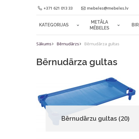
+371 621 013 33
mebeles@mebeles.lv
METĀLA
KATEGORIJAS
BI
MĒBELES
Sākums
Bērnudārzs
Bērnudārza gultas
Bērnudārza gultas
(20)
Bērnudārzu gultas