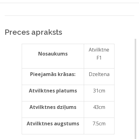
Nosūtīt
Aizvērt formu
Preces apraksts
Atvilktne
Nosaukums
F1
Pieejamās krāsas:
Dzeltena
Atvilktnes
platums
31cm
Atvilktnes
dziļums
43cm
Atvilktnes
augstums
7.5cm