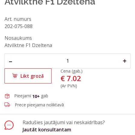
Atvilktne F1 Dzeltena
Art. numurs
202-075-088
Jautā konsultantam
Nosaukums
Vārds, uzvārds*
Atvilktne F1 Dzeltena
–
+
E-pasta adrese*
Cena (gab.)
Likt grozā
€
7.02
Tālruņa nr.
(Ar PVN)
Pieejami
gab
10+
Prece pieejama noliktavā
Jautājums vai komentārs*
Radušies jautājumi vai neskaidrības?
Jautāt konsultantam