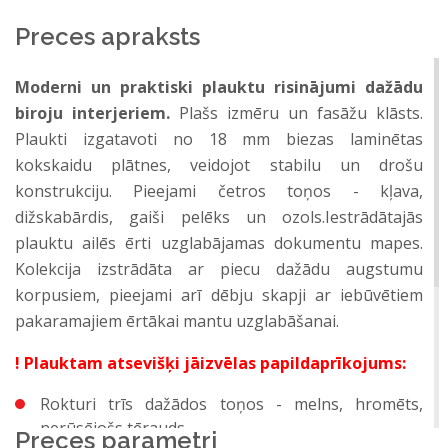
Preces apraksts
Moderni un praktiski plauktu risinājumi dažādu
biroju interjeriem.
Plašs izmēru un fasāžu klāsts.
Plaukti izgatavoti no 18 mm biezas laminētas
kokskaidu plātnes, veidojot stabilu un drošu
konstrukciju. Pieejami četros toņos - kļava,
dižskabārdis, gaiši pelēks un ozols.Iestrādātajās
plauktu ailēs ērti uzglabājamas dokumentu mapes.
Kolekcija izstrādāta ar piecu dažādu augstumu
korpusiem, pieejami arī dēbju skapji ar iebūvētiem
pakaramajiem ērtākai mantu uzglabāšanai.
! Plauktam atsevišķi jāizvēlas papildaprīkojums:
Rokturi trīs dažādos toņos - melns, hromēts,
nerūsējošs tērauds.
Preces parametri