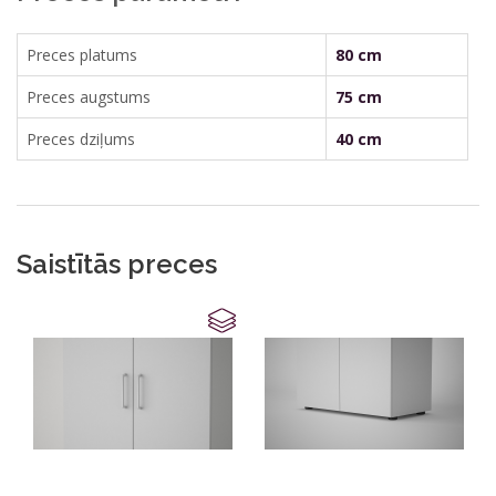
Kājas - Cokolkājas vai regulējamas pēdiņas
Preces platums
80 cm
Iespējams pievienot arī papildelementus:
Preces augstums
75 cm
Ievietojamu plauktu ailes
Preces dziļums
40 cm
Ievietojamu atvilktņu bloku
Papildus plauktu
Saistītās preces