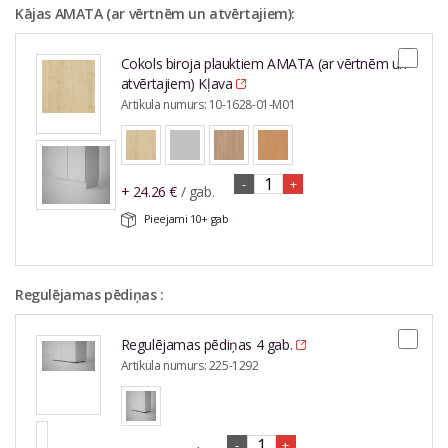
Kājas AMATA (ar vērtnēm un atvērtajiem):
Cokols biroja plauktiem AMATA (ar vērtnēm un
atvērtajiem) Kļava
Artikula numurs:
10-1628-01-M01
-
+
+
24.26
€
/ gab.
Pieejami
10+
gab
Regulējamas pēdiņas :
Regulējamas pēdiņas 4 gab.
Artikula numurs:
225-1292
-
+