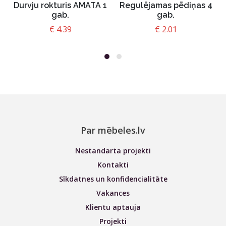
Durvju rokturis AMATA 1
Regulējamas pēdiņas 4
gab.
gab.
€
4.39
€
2.01
Par mēbeles.lv
Nestandarta projekti
Kontakti
Sīkdatnes un konfidencialitāte
Vakances
Klientu aptauja
Projekti