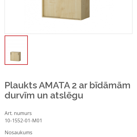
Plaukts AMATA 2 ar bīdāmām
durvīm un atslēgu
Art. numurs
10-1552-01-M01
Jautā konsultantam
Nosaukums
Vārds, uzvārds*