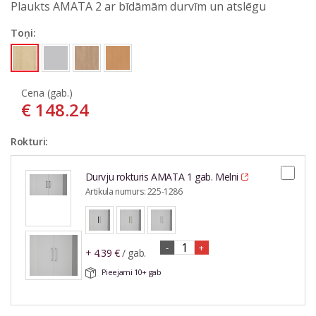
Plaukts AMATA 2 ar bīdāmām durvīm un atslēgu
Toņi:
E-pasta adrese*
Cena (gab.)
Tālruņa nr.
€
148.24
Rokturi:
Jautājums vai komentārs*
Durvju rokturis AMATA 1 gab. Melni
Artikula numurs:
225-1286
-
+
+
4.39
€
/ gab.
Pieejami
10+
gab
Nosūtīt
Aizvērt formu