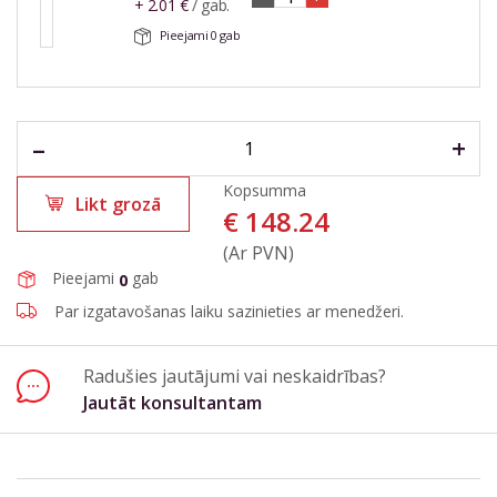
+
2.01
€
/ gab.
Pieejami
0
gab
–
+
Kopsumma
Likt grozā
€
148.24
(Ar PVN)
Pieejami
gab
0
Par izgatavošanas laiku sazinieties ar menedžeri.
Radušies jautājumi vai neskaidrības?
Jautāt konsultantam