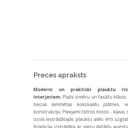
Preces apraksts
Moderni un praktiski plauktu ris
interjeriem.
Plašs izmēru un fasāžu klāsts.
biezas laminētas kokskaidu plātnes, v
konstrukciju. Pieejami četros toņos - kļava, 
ozols.Iestrādātajās plauktu ailēs ērti uz
Kolekcija izstrādāta ar piecu dažādu augst