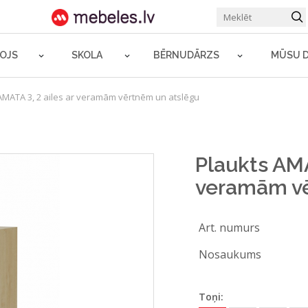
ROJS
SKOLA
BĒRNUDĀRZS
MŪSU 
AMATA 3, 2 ailes ar veramām vērtnēm un atslēgu
Plaukts AMA
veramām vē
Art. numurs
Nosaukums
Toņi: