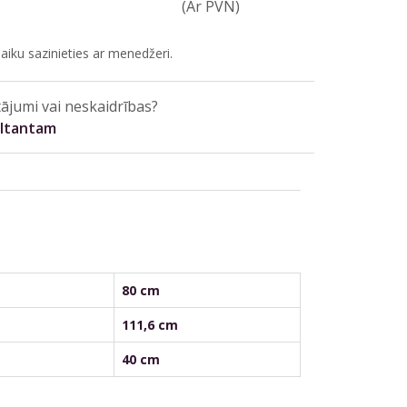
(Ar PVN)
aiku sazinieties ar menedžeri.
ājumi vai neskaidrības?
ultantam
80 cm
111,6 cm
40 cm