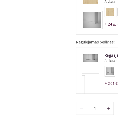
Artikula 
+
24.26
Regulējamas pēdiņas :
Regulēj
Artikula 
+
2.01
€
–
+