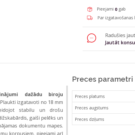
Pieejami
gab
0
Par izgatavošanas l
Radušies jaut
Jautāt kons
Preces parametri
inājumi dažādu biroju
Preces platums
 Plaukti izgatavoti no 18 mm
Preces augstums
eidojot stabilu un drošu
dižskabārdis, gaiši pelēks un
Preces dziļums
glabājamas dokumentu mapes.
umu korpusiem, pieejami arī