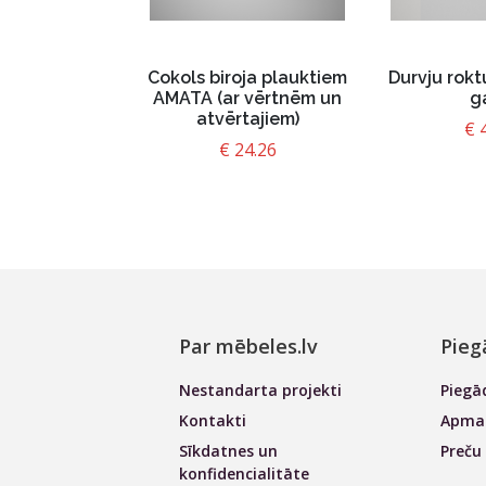
Cokols biroja plauktiem
Durvju rokt
AMATA (ar vērtnēm un
g
atvērtajiem)
€
€
24.26
Par mēbeles.lv
Pieg
Nestandarta projekti
Piegā
Kontakti
Apmak
Sīkdatnes un
Preču
konfidencialitāte