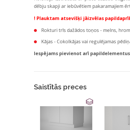
dēbju skapji ar iebūvētiem pakaramajiem ē
! Plauktam atsevišķi jāizvēlas papildapr
Rokturi trīs dažādos toņos - melns, hro
Kājas - Cokolkājas vai regulējamas pēdiņ
Iespējams pievienot arī papildelementus
Ievietojamu plauktu ailes
Ievietojamu atvilktņu bloku
Saistītās preces
Papildus plauktu