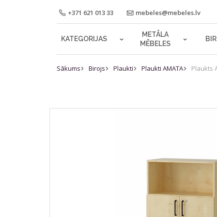
+371 621 013 33
mebeles@mebeles.lv
METĀLA
KATEGORIJAS
BI
MĒBELES
Sākums
Birojs
Plaukti
Plaukti AMATA
Plaukts 