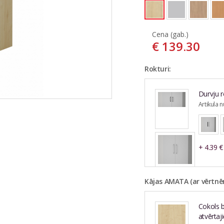
Cena (gab.)
€
139.30
Rokturi:
Durvju r
Artikula 
+
4.39
€
Nosūtīt
Kājas AMATA (ar vērtnē
Cokols 
atvērtaj