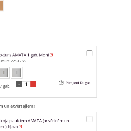
E-pasta adrese*
Tālruņa nr.
Jautājums vai komentārs*
okturis AMATA 1 gab. Melni
numurs:
225-1286
Pieejami
10+
gab
-
+
/ gab.
Aizvērt formu
m un atvērtajiem):
biroja plauktiem AMATA (ar vērtnēm un
iem) Kļava