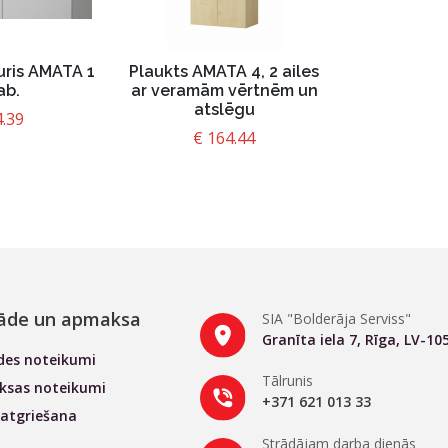
uris AMATA 1
Plaukts AMATA 4, 2 ailes
ab.
ar veramām vērtnēm un
atslēgu
4.39
€
164.44
āde un apmaksa
SIA "Bolderāja Serviss"
Granīta iela 7, Rīga, LV-10
des noteikumi
Tālrunis
sas noteikumi
+371 621 013 33
 atgriešana
Strādājam
darba dienās