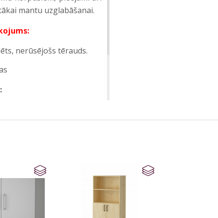
rtākai mantu uzglabāšanai.
īkojums:
mēts, nerūsējošs tērauds.
as
: