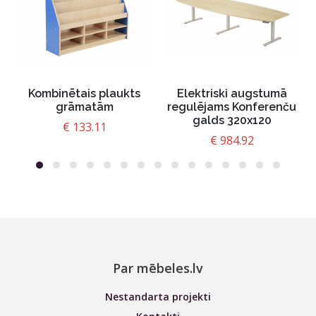
Kombinētais plaukts
Elektriski augstumā
grāmatām
regulējams Konferenču
galds 320x120
€
133.11
€
984.92
Par mēbeles.lv
Nestandarta projekti