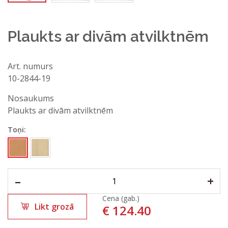
Plaukts ar divām atvilktnēm
Art. numurs
10-2844-19
Jautā konsultantam
Nosaukums
Vārds, uzvārds*
Plaukts ar divām atvilktnēm
Toņi:
E-pasta adrese*
Tālruņa nr.
–
+
Cena (gab.)
Likt grozā
€
124.40
Jautājums vai komentārs*