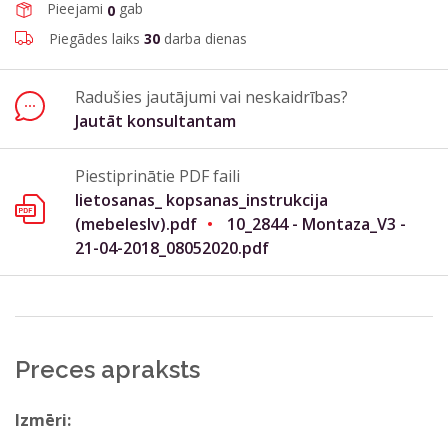
Pieejami
gab
0
Piegādes laiks
30
darba dienas
Radušies jautājumi vai neskaidrības?
Jautāt konsultantam
Nosūtīt
Aizvērt formu
Piestiprinātie PDF faili
lietosanas_ kopsanas_instrukcija
(mebeleslv).pdf
10_2844 - Montaza_V3 -
21-04-2018_08052020.pdf
Preces apraksts
Izmēri: