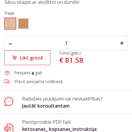
Sānu skapis ar atvilktni un durvīm
Toņi:
E-pasta adrese*
Tālruņa nr.
–
+
Cena (gab.)
Likt grozā
€
81.58
Jautājums vai komentārs*
Pieejami
gab
6
Prece pieejama noliktavā
Radušies jautājumi vai neskaidrības?
Jautāt konsultantam
Nosūtīt
Aizvērt formu
Piestiprinātie PDF faili
lietosanas_ kopsanas_instrukcija