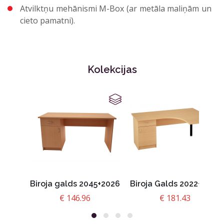
Atvilktņu mehānismi M-Box (ar metāla maliņām un
cieto pamatni).
Kolekcijas
Biroja galds 2045+2026
Biroja Galds 2022+2026
€
146.96
€
181.43