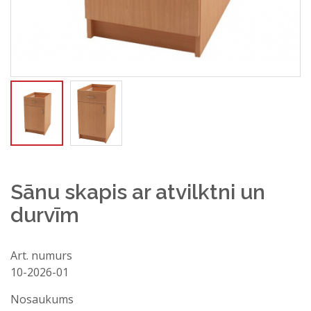
Sānu skapis ar atvilktni un
durvīm
Art. numurs
10-2026-01
Jautā konsultantam
Nosaukums
Vārds, uzvārds*